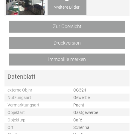
Weitere Bilder
Zur Übersicht
Druckversion
Immobilie merken
Datenblatt
externe Objnr
OG324
Nutzungsart
Gewerbe
Vermarktungsart
Pacht
Objektart
Gastgewerbe
Objekttyp
Café
Ort
Schenna