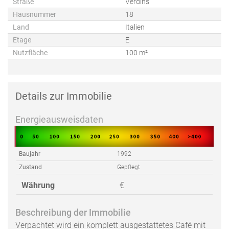
Straße
Verdins
Hausnummer
18
Land
Italien
Etage
E
Nutzfläche
100 m²
Details zur Immobilie
Energieausweisdaten
Baujahr
1992
Zustand
Gepflegt
Währung
€
Beschreibung der Immobilie
Verpachtet wird ein komplett ausgestattetes Café mit