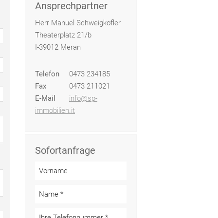
Ansprechpartner
Herr Manuel Schweigkofler
Theaterplatz 21/b
I-39012 Meran
Telefon
0473 234185
Fax
0473 211021
E-Mail
info@sp-
immobilien.it
Sofortanfrage