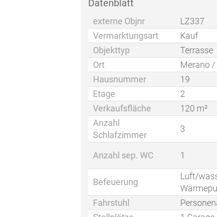
Datenblatt
externe Objnr
LZ337
Vermarktungsart
Kauf
Objekttyp
Terrasse
Ort
Merano /
Hausnummer
19
Etage
2
Verkaufsfläche
120 m²
Anzahl
3
Schlafzimmer
Anzahl sep. WC
1
Luft/was
Befeuerung
Wärmep
Fahrstuhl
Personen