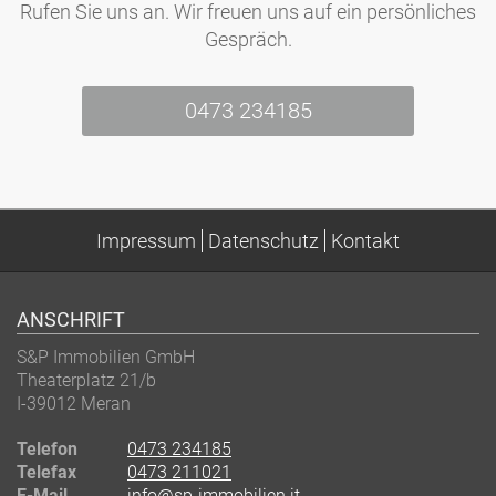
Rufen Sie uns an. Wir freuen uns auf ein persönliches
Gespräch.
0473 234185
Impressum
Datenschutz
Kontakt
ANSCHRIFT
S&P Immobilien GmbH
Theaterplatz 21/b
I-39012
Meran
Telefon
0473 234185
Telefax
0473 211021
E-Mail
info@sp-immobilien.it