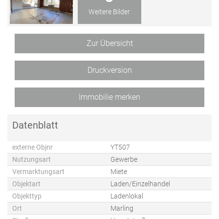
Weitere Bilder
Zur Übersicht
Druckversion
Immobilie merken
Datenblatt
externe Objnr
YT507
Nutzungsart
Gewerbe
Vermarktungsart
Miete
Objektart
Laden/Einzelhandel
Objekttyp
Ladenlokal
Ort
Marling