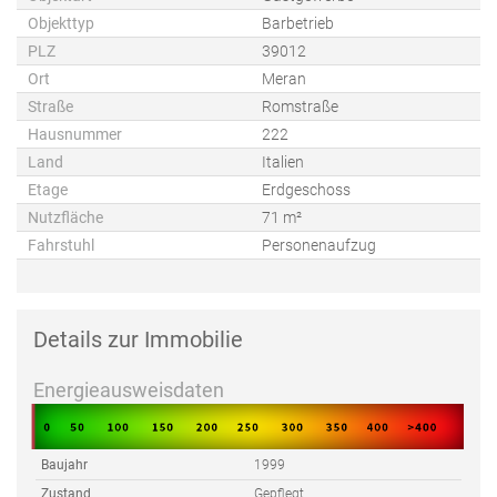
Objekttyp
Barbetrieb
PLZ
39012
Ort
Meran
Straße
Romstraße
Hausnummer
222
Land
Italien
Etage
Erdgeschoss
Nutzfläche
71 m²
Fahrstuhl
Personenaufzug
Details zur Immobilie
Energieausweisdaten
Baujahr
1999
Zustand
Gepflegt