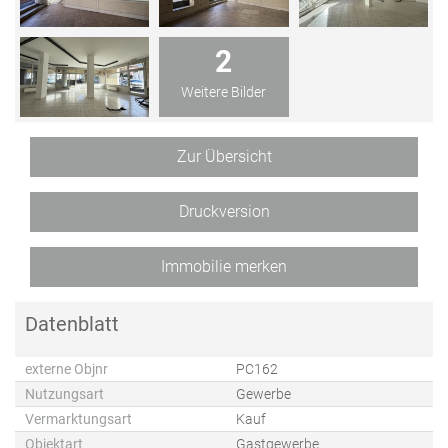
2
Weitere Bilder
Zur Übersicht
Druckversion
Immobilie merken
Datenblatt
externe Objnr
PC162
Nutzungsart
Gewerbe
Vermarktungsart
Kauf
Objektart
Gastgewerbe